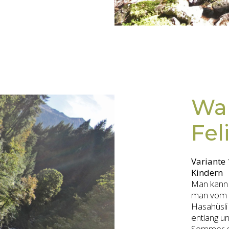
Wa
Fel
Variante 
Kindern
Man kann 
man vom S
Hasahüsli 
entlang un
Sommer e