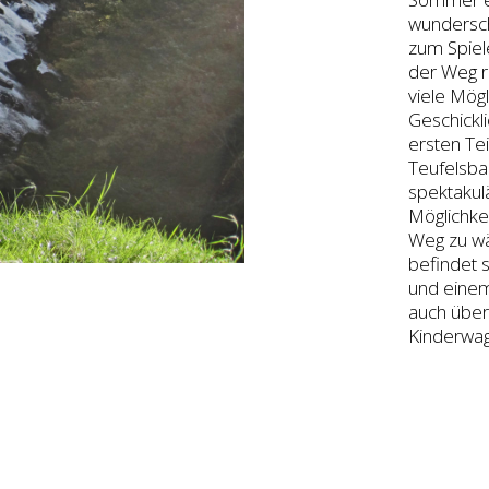
wundersch
zum Spiel
der Weg re
viele Mög
Geschickl
ersten Tei
Teufelsba
spektakulä
Möglichkei
Weg zu wä
befindet s
und einem 
auch über
Kinderwag