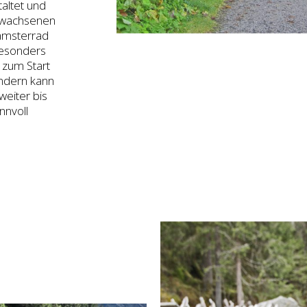
altet und
Erwachsenen
amsterrad
besonders
 zum Start
indern kann
eiter bis
nnvoll