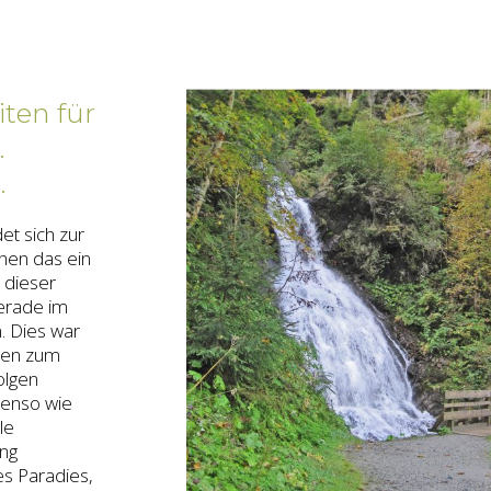
ten für
.
.
et sich zur
chen das ein
n dieser
 gerade im
. Dies war
llen zum
olgen
ebenso wie
le
ng
es Paradies,